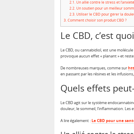
2.1.
Un allié contre le stress et l’anxiét
2.2.
Un soutien pour un meilleur somm
2.3.
Utiliser le CBD pour gérer la doule
3.
Comment choisir son produit CBD ?
Le CBD, c’est quo
Le CBD, ou cannabidiol, est une molécule
provoque aucun effet « planant » et reste
De nombreuses marques, comme sur
htt
en passant par les résines et les infusions
Quels effets peut
Le CBD agit sur le système endocannabinoï
douleur, le sommeil, l’inflammation. Les 
A lire également :
Le CBD pour une santé