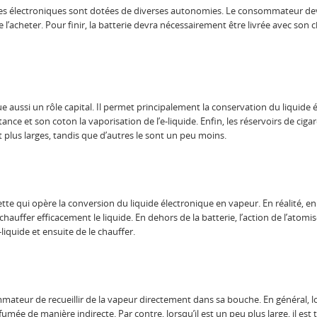
es électroniques sont dotées de diverses autonomies. Le consommateur devra 
l’acheter. Pour finir, la batterie devra nécessairement être livrée avec son 
e aussi un rôle capital. Il permet principalement la conservation du liquide él
tance et son coton la vaporisation de l’e-liquide. Enfin, les réservoirs de cig
 plus larges, tandis que d’autres le sont un peu moins.
rette qui opère la conversion du liquide électronique en vapeur. En réalité, en 
chauffer efficacement le liquide. En dehors de la batterie, l’action de l’atomi
-liquide et ensuite de le chauffer.
ateur de recueillir de la vapeur directement dans sa bouche. En général, lo
umée de manière indirecte. Par contre, lorsqu’il est un peu plus large, il est